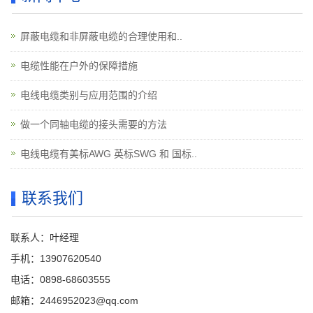
屏蔽电缆和非屏蔽电缆的合理使用和..
电缆性能在户外的保障措施
电线电缆类别与应用范围的介绍
做一个同轴电缆的接头需要的方法
电线电缆有美标AWG 英标SWG 和 国标..
联系我们
联系人：叶经理
手机：13907620540
电话：0898-68603555
邮箱：2446952023@qq.com