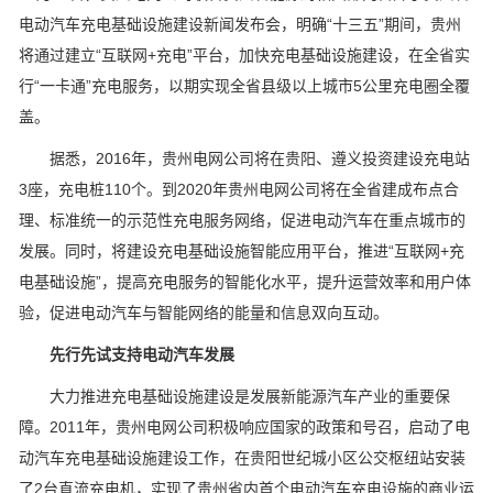
电动汽车充电基础设施建设新闻发布会，明确“十三五”期间，贵州
将通过建立“互联网+充电”平台，加快充电基础设施建设，在全省实
行“一卡通”充电服务，以期实现全省县级以上城市5公里充电圈全覆
盖。
据悉，2016年，贵州电网公司将在贵阳、遵义投资建设充电站
3座，充电桩110个。到2020年贵州电网公司将在全省建成布点合
理、标准统一的示范性充电服务网络，促进电动汽车在重点城市的
发展。同时，将建设充电基础设施智能应用平台，推进“互联网+充
电基础设施”，提高充电服务的智能化水平，提升运营效率和用户体
验，促进电动汽车与智能网络的能量和信息双向互动。
先行先试支持电动汽车发展
大力推进充电基础设施建设是发展新能源汽车产业的重要保
障。2011年，贵州电网公司积极响应国家的政策和号召，启动了电
动汽车充电基础设施建设工作，在贵阳世纪城小区公交枢纽站安装
了2台直流充电机，实现了贵州省内首个电动汽车充电设施的商业运