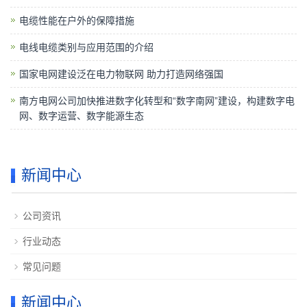
电缆性能在户外的保障措施
电线电缆类别与应用范围的介绍
国家电网建设泛在电力物联网 助力打造网络强国
南方电网公司加快推进数字化转型和“数字南网”建设，构建数字电
网、数字运营、数字能源生态
新闻中心
公司资讯
行业动态
常见问题
新闻中心