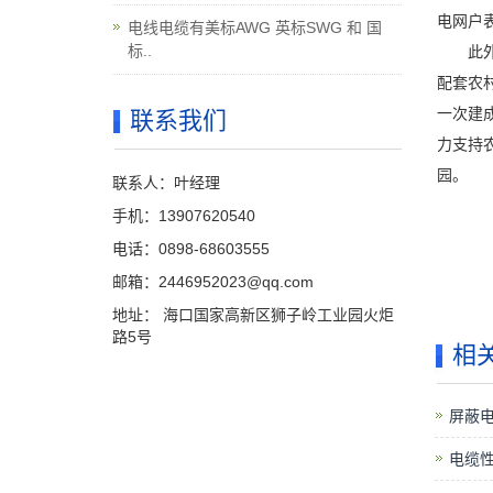
电网户表
电线电缆有美标AWG 英标SWG 和 国
标..
此外，
配套农
一次建
联系我们
力支持
园。
联系人：叶经理
手机：13907620540
电话：0898-68603555
邮箱：2446952023@qq.com
地址： 海口国家高新区狮子岭工业园火炬
路5号
相
屏蔽
电缆