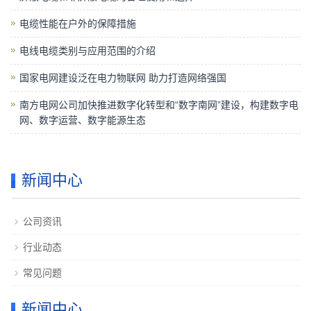
电缆性能在户外的保障措施
电线电缆类别与应用范围的介绍
国家电网建设泛在电力物联网 助力打造网络强国
南方电网公司加快推进数字化转型和“数字南网”建设，构建数字电
网、数字运营、数字能源生态
新闻中心
公司资讯
行业动态
常见问题
新闻中心