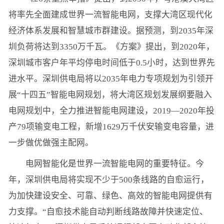
将率先全面建成世界一流智能电网，支撑大湾区现代化
经济体系发展和智慧城市群建设。据预测，到2035年深
圳负荷将达到3350万千瓦。《方案》提出，到2020年，
深圳城市客户年平均停电时间低于0.5小时，达到世界先
进水平。深圳供电局将以2035年电力专项规划为引领开
展“十四五”智能电网规划，将大湾区规划发展纲要融入
电网规划中，全力推进智能电网建设，2019—2020年投
产79项输变电工程，新增1629万千伏安输变电容量，进
一步做优做强主配网。
电网智能化是世界一流智能电网的重要特征。今
年，深圳供电局将实现不少于500条线路的自愈运行，
为加快建设安全、可靠、绿色、高效的智能电网提供有
力支撑。“自愈技术能自动判断线路故障并快速定位、