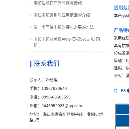
电缆性能在户外的保障措施
适用范
电线电缆类别与应用范围的介绍
本产品适
做一个同轴电缆的接头需要的方法
产品特
采用优质
电线电缆有美标AWG 英标SWG 和 国
标..
具有抗
分成普
普通：用
联系我们
阻燃：以防
耐火：消
联系人：叶经理
手机：13907620540
1） B
电话：0898-68603555
邮箱：2446952023@qq.com
地址： 海口国家高新区狮子岭工业园火炬
路5号