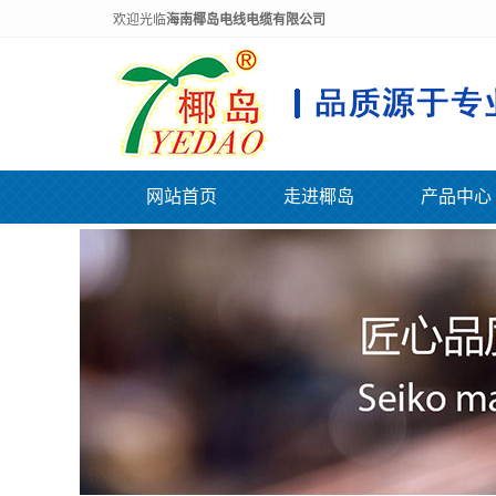
欢迎光临
海南椰岛电线电缆有限公司
网站首页
走进椰岛
产品中心