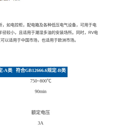
所，如电控柜，配电箱及各种低压电气设备，可用于电
半径较小，且适用于潮湿多油的安装场所。同时，RV电
仅可以适用于中国市场，也适用于欧洲市场。
定-A类
符合GB12666.6规定-B类
750~800℃
90min
额定电压
3A