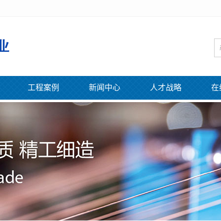
工程案例
新闻中心
人才战略
在