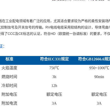
缆线在工业配电领域有着广泛的应用，尤其适合要求较为严格的柔性安装场
气控制信号及开关信号的传输。RV电线电缆采用软结构的设计，导体弯曲
获得了CCC及CE标志的认证，符合HD（欧盟统一协调标准）的要求，不
征：
标准
符合IEC331规定
符合GB12666.6规
火焰温度
750℃
950~1000℃
燃烧时间
3h
90min
冷却时间
12h
附加电压
额定电压
额定电压
附加电流
3A
3A