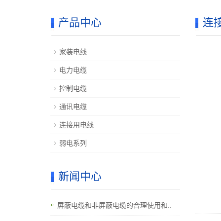
产品中心
连
家装电线
电力电缆
控制电缆
通讯电缆
连接用电线
弱电系列
新闻中心
屏蔽电缆和非屏蔽电缆的合理使用和..