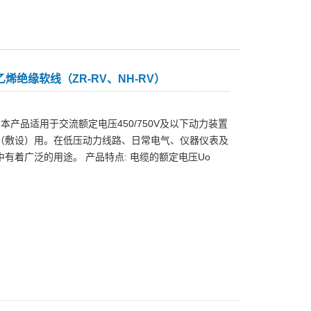
乙烯绝缘软线（ZR-RV、NH-RV）
 本产品适用于交流额定电压450/750V及以下动力装置
（敷设）用。在低压动力线路、日常电气、仪器仪表及
中有着广泛的用途。 产品特点: 电缆的额定电压Uo