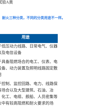
试验A类
、耐火三种分类，不同的分类用途不一样。
用途
于低压动力线路、日常电气、仪器
表及电信设备
于具备阻燃场合的电工、仪表、电
设备、动力装置及照明线路固定敷
用
于控制、监控回路、电力、线路保
等场合以及大型建筑、石油、冶
、化工、电缆、舰船、人员密集等
业中有较高阻燃和耐火要求的场
。