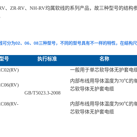
RV、ZR-RV、NH-RV均属软线的系列产品，故三种型号的结
。
线可分为02、06、08三种型号，不同的型号具有不一样的特性，在结构
型号
执行标准
名称
EC02(RV)
一般用于单芯软导体无护套电
内部布线用导体温度为70℃的
EC06(RV)
芯软导体无护套电缆
GB/T5023.3-2008
EC08(RV-
内部布线用导体温度为90℃的
芯软导体无护套电缆